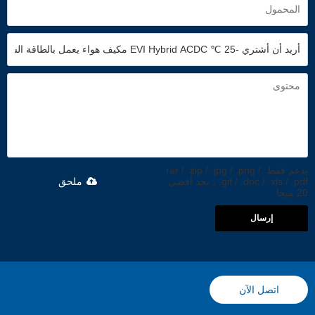
يدعم فقط .rar / .zip / .jpg / .png /
.gif / .doc / .xls / .pdf ، بحد أقصى
ملحق
20 ميجا
إرسال
اتصل الآن