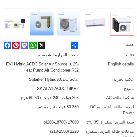
cebook
Pinterest
Mastodon
WhatsApp
X
Share
حصة
فئات
مضخة الحرارة الشمسية
-25℃ EVI Hybrid ACDC Solar Air Source
English details
Heat Pump Air Conditioner R32
علامة تجارية
Solarker Hybrid ACDC Solar
نموذج
SKWLA1-ACDC-18KR2
شبكة الطاقة AC
208 فولت -240 فولت / 50-60 هرتز
لوحة الطاقة الشمسية DC
80-380 فولت تيار مستمر
Power
سعة التبريد المقدرة (35 ℃)
17000 (4200-18700)
مدخلات طاقة التبريد المقدرة
1220 (210-1580)