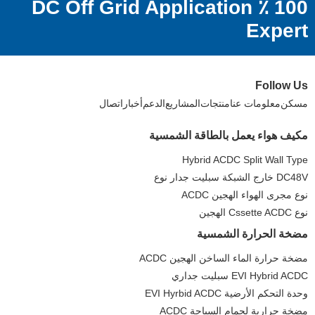
100 ٪ DC Off Grid Application
Expert
Follow Us
مسكن
معلومات عنا
منتجات
المشاريع
الدعم
أخبار
اتصال
مكيف هواء يعمل بالطاقة الشمسية
Hybrid ACDC Split Wall Type
DC48V خارج الشبكة سبليت جدار نوع
نوع مجرى الهواء الهجين ACDC
نوع Cssette ACDC الهجين
مضخة الحرارة الشمسية
مضخة حرارة الماء الساخن الهجين ACDC
EVI Hybrid ACDC سبليت جداري
وحدة التحكم الأرضية EVI Hyrbid ACDC
مضخة حرارية لحمام السباحة ACDC