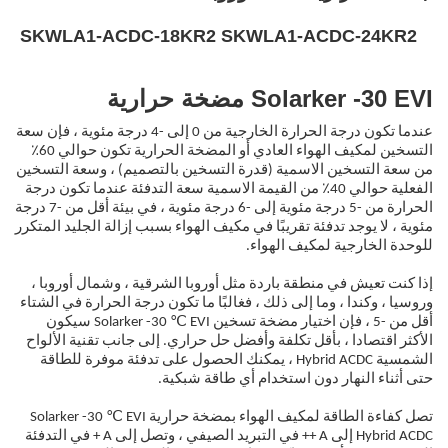
SKWLA1-ACDC-18KR2 SKWLA1-ACDC-24KR2
Solarker -30 EVI مضخة حرارية
عندما تكون درجة الحرارة الخارجية من 0 إلى -4 درجة مئوية ، فإن سعة
التسخين لمكيف الهواء العادي أو المضخة الحرارية تكون حوالي 60٪
من سعة التسخين الاسمية (قدرة التسخين بالتصميم) ، وسعة التسخين
الفعلية حوالي 40٪ من القيمة الاسمية سعة التدفئة عندما تكون درجة
الحرارة من -5 درجة مئوية إلى -6 درجة مئوية ، في بيئة أقل من -7 درجة
مئوية ، لا يوجد تدفئة تقريبًا في مكيف الهواء بسبب إزالة الجليد المتكرر
للوحدة الخارجية لمكيف الهواء.
إذا كنت تعيش في منطقة باردة مثل أوروبا الشرقية ، وشمال أوروبا ،
وروسيا ، وكندا ، وما إلى ذلك ، فغالبًا ما تكون درجة الحرارة في الشتاء
أقل من -5 ، فإن اختيار مضخة تسخين Solarker -30 ℃ EVI سيكون
الأكثر اقتصادا ، بأقل تكلفة وأفضل حل حراري. إلى جانب تقنية الألواح
الشمسية Hybrid ACDC ، يمكنك الحصول على تدفئة موفرة للطاقة
حتى أثناء النهار دون استخدام أي طاقة شبكية.
تصل كفاءة الطاقة لمكيف الهواء بمضخة حرارية Solarker -30 ℃ EVI
Hybrid ACDC إلى A ++ في التبريد الصيفي ، وتصل إلى A + في التدفئة