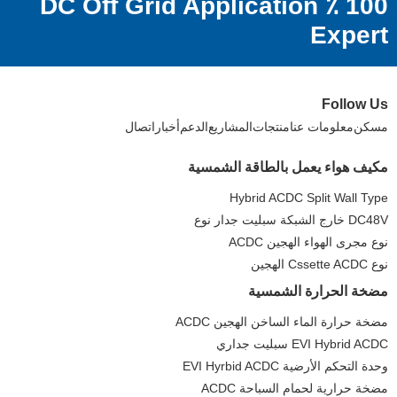
100 ٪ DC Off Grid Application
Expert
Follow Us
مسكن
معلومات عنا
منتجات
المشاريع
الدعم
أخبار
اتصال
مكيف هواء يعمل بالطاقة الشمسية
Hybrid ACDC Split Wall Type
DC48V خارج الشبكة سبليت جدار نوع
نوع مجرى الهواء الهجين ACDC
نوع Cssette ACDC الهجين
مضخة الحرارة الشمسية
مضخة حرارة الماء الساخن الهجين ACDC
EVI Hybrid ACDC سبليت جداري
وحدة التحكم الأرضية EVI Hyrbid ACDC
مضخة حرارية لحمام السباحة ACDC