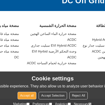
لطاقة
مضخة الحرارة الشمسية
مضخة مياه ب
مضخة حرارة الماء الساخن الهجين
مضخة مياه غاطسة C
Hybrid A
ACDC
مضخة مياه غاطس
EVI Hybrid ACDC سبليت جداري
مضخة مياه حمام ا
ACD
وحدة التحكم الأرضية EVI Hyrbid
مضخة مياه حم
DC
ACDC
مضخة حرارية لحمام السباحة ACDC
Cookie settings
sible experience. They also allow us to analyze user behavior in
Accept all
Accept Selection
Reject All
Marketing
Preferences
Analytics
Necessary
حولنا
أخبار
اتصل بنا
الأسئلة الشائعة
الخصوصية
الشروط والاحكام