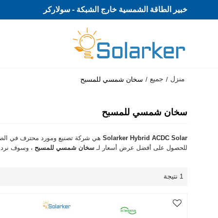
خبير الطاقة الشمسية خارج الشبكة - سولاركر
منزل
جميع
/
/
سخان شمسي للمسبح
سخان شمسي للمسبح
Solarker Hybrid ACDC Solar
هي شركة تصنيع ومورد محترف في الص
للحصول على أفضل عرض أسعار لـ
سخان شمسي للمسبح
، وسوف نرد 
1 نتيجة