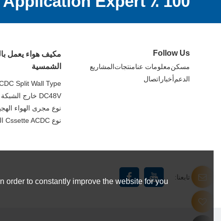
100 ٪ DC Off Grid Application Expert
Follow Us
مكيف هواء يعمل با
الشمسية
مسكن
معلومات عنا
منتجات
المشاريع
الدعم
أخبار
اتصال
CDC Split Wall Type
DC48V خارج الشبكة سبليت جدار نوع
نوع مجرى الهواء الهجين C
نوع Cssette ACDC الهجين
تابعنا:
 order to constantly improve the website for you.