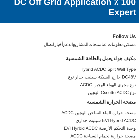
100 ٪ DC Off Grid Application
Expert
Follow Us
مسكن
معلومات عنا
منتجات
المشاريع
الدعم
أخبار
اتصال
مكيف هواء يعمل بالطاقة الشمسية
Hybrid ACDC Split Wall Type
DC48V خارج الشبكة سبليت جدار نوع
نوع مجرى الهواء الهجين ACDC
نوع Cssette ACDC الهجين
مضخة الحرارة الشمسية
مضخة حرارة الماء الساخن الهجين ACDC
EVI Hybrid ACDC سبليت جداري
وحدة التحكم الأرضية EVI Hyrbid ACDC
مضخة حرارية لحمام السباحة ACDC