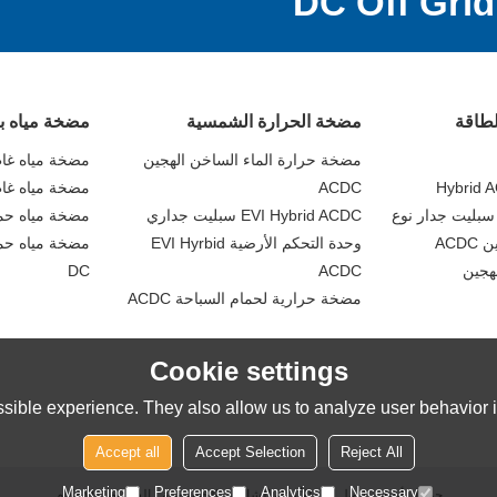
لطاقة
مضخة الحرارة الشمسية
مضخة مياه ب
مضخة حرارة الماء الساخن الهجين
مضخة مياه غاطسة C
Hybrid A
ACDC
مضخة مياه غاطس
EVI Hybrid ACDC سبليت جداري
مضخة مياه حمام ا
ACD
وحدة التحكم الأرضية EVI Hyrbid
مضخة مياه حم
DC
ACDC
مضخة حرارية لحمام السباحة ACDC
Cookie settings
sible experience. They also allow us to analyze user behavior in
Accept all
Accept Selection
Reject All
Marketing
Preferences
Analytics
Necessary
حولنا
أخبار
اتصل بنا
الأسئلة الشائعة
الخصوصية
الشروط والاحكام