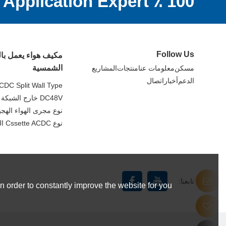
100 ٪ DC Off Grid Application Expert
Follow Us
مكيف هواء يعمل با
الشمسية
مسكن
معلومات عنا
منتجات
المشاريع
الدعم
أخبار
اتصال
CDC Split Wall Type
DC48V خارج الشبكة سبليت جدار نوع
نوع مجرى الهواء الهجين C
نوع Cssette ACDC الهجين
تابعنا:
 order to constantly improve the website for you.