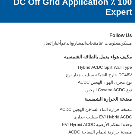
100 ٪ DC Off Grid Application
Expert
Follow Us
مسكن
معلومات عنا
منتجات
المشاريع
الدعم
أخبار
اتصال
مكيف هواء يعمل بالطاقة الشمسية
Hybrid ACDC Split Wall Type
DC48V خارج الشبكة سبليت جدار نوع
نوع مجرى الهواء الهجين ACDC
نوع Cssette ACDC الهجين
مضخة الحرارة الشمسية
مضخة حرارة الماء الساخن الهجين ACDC
EVI Hybrid ACDC سبليت جداري
وحدة التحكم الأرضية EVI Hyrbid ACDC
مضخة حرارية لحمام السباحة ACDC