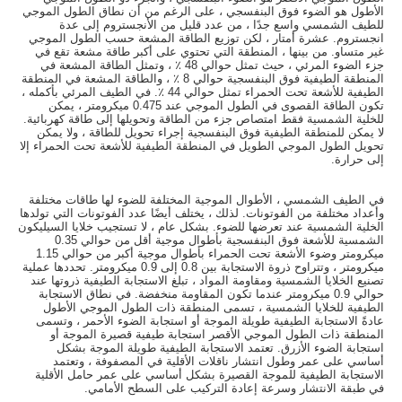
الأطول هو الضوء فوق البنفسجي ، على الرغم من أن نطاق الطول الموجي
للطيف الشمسي واسع جدًا ، من عدد قليل من الأنجستروم إلى عدة
انجستروم. عشرة أمتار ، لكن توزيع الطاقة المشعة حسب الطول الموجي
غير متساو. من بينها ، المنطقة التي تحتوي على أكبر طاقة مشعة تقع في
جزء الضوء المرئي ، حيث تمثل حوالي 48 ٪ ، وتمثل الطاقة المشعة في
المنطقة الطيفية فوق البنفسجية حوالي 8 ٪ ، والطاقة المشعة في المنطقة
الطيفية للأشعة تحت الحمراء تمثل حوالي 44 ٪. في الطيف المرئي بأكمله ،
تكون الطاقة القصوى في الطول الموجي عند 0.475 ميكرومتر ، يمكن
للخلية الشمسية فقط امتصاص جزء من الطاقة وتحويلها إلى طاقة كهربائية.
لا يمكن للمنطقة الطيفية فوق البنفسجية إجراء تحويل للطاقة ، ولا يمكن
تحويل الطول الموجي الطويل في المنطقة الطيفية للأشعة تحت الحمراء إلا
إلى حرارة.
في الطيف الشمسي ، الأطوال الموجية المختلفة للضوء لها طاقات مختلفة
وأعداد مختلفة من الفوتونات. لذلك ، يختلف أيضًا عدد الفوتونات التي تولدها
الخلية الشمسية عند تعرضها للضوء. بشكل عام ، لا تستجيب خلايا السيليكون
الشمسية للأشعة فوق البنفسجية بأطوال موجية أقل من حوالي 0.35
ميكرومتر وضوء الأشعة تحت الحمراء بأطوال موجية أكبر من حوالي 1.15
ميكرومتر ، وتتراوح ذروة الاستجابة بين 0.8 إلى 0.9 ميكرومتر. تحددها عملية
تصنيع الخلايا الشمسية ومقاومة المواد ، تبلغ الاستجابة الطيفية ذروتها عند
حوالي 0.9 ميكرومتر عندما تكون المقاومة منخفضة. في نطاق الاستجابة
الطيفية للخلايا الشمسية ، تسمى المنطقة ذات الطول الموجي الأطول
عادةً الاستجابة الطيفية طويلة الموجة أو استجابة الضوء الأحمر ، وتسمى
المنطقة ذات الطول الموجي الأقصر استجابة طيفية قصيرة الموجة أو
استجابة الضوء الأزرق. تعتمد الاستجابة الطيفية طويلة الموجة بشكل
أساسي على عمر وطول انتشار ناقلات الأقلية في المصفوفة ، وتعتمد
الاستجابة الطيفية للموجة القصيرة بشكل أساسي على عمر حامل الأقلية
في طبقة الانتشار وسرعة إعادة التركيب على السطح الأمامي.