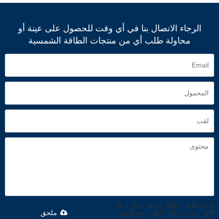
الرجاء الاتصال بنا في أي وقت للحصول على عينة أو
محاولة طلب أي من منتجات الطاقة الشمسية
يدعم فقط .rar / .zip / .jpg / .png /
.gif / .doc / .xls / .pdf ، بحد أقصى
ملحق