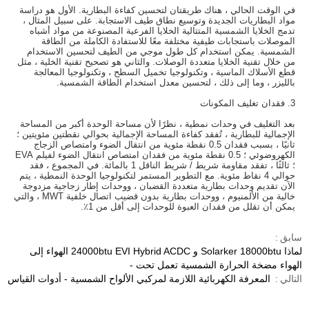
في الوقت الحالي ، هناك طريقتان لتحسين كفاءة البطارية. الأول هو دراسة
مواد البطاريات الجديدة وتوسيع نطاق طيف الاستجابة. على سبيل المثال ،
تدمج الخلايا الشمسية المتتالية الخلايا الفرعية المصنوعة من مواد أشباه
الموصلات باستجابات طيفية مختلفة معًا للاستفادة الكاملة من الطاقة
الشمسية. يمكن استخدام كل طول موجي من الطيف لتحسين الاستخدام
من خلال تقنية الخلايا متعددة الوصلات. والثاني هو تصحيح تقنية الخلية ، مثل
قطع الأسلاك الماسية ، وتكنولوجيا تخميل السطح ، وتكنولوجيا المعالجة
بالليزر ، وما إلى ذلك ، لتحسين معدل استخدام الطاقة الشمسية.
3. فقدان تغليف المكونات
بعد التغليف في وحدات نمطية ، نظرًا لأن مساحة الوحدة أكبر من المساحة
الإجمالية للبطارية ، تُفقد كفاءة المساحة الإجمالية بحوالي نقطتين مئويتين ؛
ثانيًا ، بسبب فقدان 0.5 نقطة مئوية من انتقال الضوء وامتصاص الزجاج
الكهروضوئي ؛ 0.5 نقطة مئوية من فقدان امتصاص انتقال الضوء لفيلم EVA
؛ ثالثًا ، تفقد مقاومة شريط / شريط الناقل 1 بالمائة. في المجموع ، فقد
حوالي 4 نقاط مئوية. مع التطوير المستمر لتكنولوجيا الوحدة النمطية ، يتم
الآن تقديم وحدات بطارية متعددة القضبان ، ووحدات إطار زجاجية مزدوجة
خالية من الألمنيوم ، ووحدات بطارية بدون قضيب اتصال خلفية MWT ، والتي
يمكن أن تقلل من فقدان العبوة للوحدات إلى أقل من 1٪.
سابق
لماذا Solarker 18000btu و 24000btu EVI Hybrid ACDC الهواء إلى
الهواء مضخة الحرارة الشمسية تعمل تحت -
التالي
المعرفة الكهربائية اللازمة لمركبي الألواح الشمسية - أدوات القياس