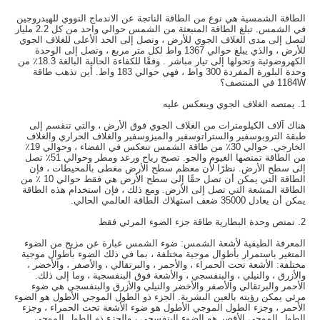
الطاقة الشمسية هي نوع من الطاقة الناتجة عن الاندماج النووي للهيدروجين
في الشمس. تبلغ الطاقة المنبعثة من الشمس حوالي واحد من كل 2.2 مليار
لتصل إلى مدى الغلاف الجوي للأرض ، وتصل إلى الحد الأعلى للغلاف الجوي
للأرض ، والذي يبلغ حوالي 1367 واط لكل متر مربع ، وتصل إلى الوحدة
الكهروضوئية وتحولها إلى تيار مباشر . وفقًا للكفاءة الحالية البالغة 18.3٪ من
وحدة البلورة المفردة 300 واط ، فهي حوالي 183 واط. أين تذهب طاقة
1184W في المنتصف؟
1. يمتصه الغلاف الجوي وينعكس عليه
هناك آلاف الكيلومترات من الغلاف الجوي فوق الأرض ، والتي تنقسم إلى
طبقة التروبوسفير والستراتوسفير والميزوسفير والغلاف الحراري والغلاف
الخارجي. حوالي 30٪ من طاقة الشمس تنعكس في الفضاء ، وحوالي 19٪
من الطاقة تمتصها الغيوم والجو. تصبح رياح ورعد ومطر وحوالي 51٪ تصل
إلى سطح الأرض. نظرًا لأن معظم سطح الأرض مغطى بالمحيطات ، فإن
الطاقة التي يمكن أن تصل حقًا إلى سطح الأرض هي فقط حوالي 10 ٪ من
الطاقة المشعة التي تصل إلى الأرض. ومع ذلك ، فإن استخدام هذه الطاقة
يمكن أن يعادل 35000 ضعف استهلاك الطاقة العالمي الحالي.
2. تمتص وحدة البطارية طاقة جزء الضوء المرئي فقط
المعرفة الطيفية لأشعة الشمس: ضوء الشمس عبارة عن مزيج من الضوء
المتغير باستمرار بأطوال موجية مختلفة ، بما في ذلك الضوء بأطوال موجية
مختلفة: الأشعة تحت الحمراء ، والأحمر ، والبرتقالي ، والأصفر ، والأخضر ،
والأزرق ، والنيلي ، والبنفسجي ، والأشعة فوق البنفسجية ، وما إلى ذلك.
الأحمر والبرتقالي والأصفر والأخضر والنيلي والأزرق والبنفسجي هي ضوء
مرئي يمكن رؤيته بالعين البشرية. الجزء ذو الطول الموجي الأطول هو الضوء
الأحمر ، وجزء الطول الموجي الأطول هو ضوء الأشعة تحت الحمراء ، وجزء
الطول الموجي الأقصر هو الضوء البنفسجي ، والجزء ذو الطول الموجي