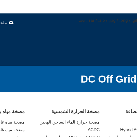
يدعم فقط .rar / .zip / .jpg / .png / .gif / .doc / .xls / .pdf ، بحد
ملح
لطاقة
مضخة الحرارة الشمسية
مضخة مياه ب
مضخة حرارة الماء الساخن الهجين
مضخة مياه غاطسة C
Hybrid A
ACDC
مضخة مياه غاطس