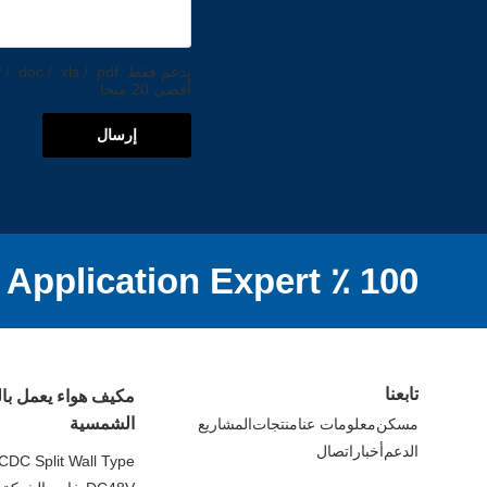
أقصى 20 ميجا
إرسال
100 ٪ DC Off Grid Application Expert
تابعنا
مكيف هواء يعمل با
الشمسية
مسكن
معلومات عنا
منتجات
المشاريع
الدعم
أخبار
اتصال
CDC Split Wall Type