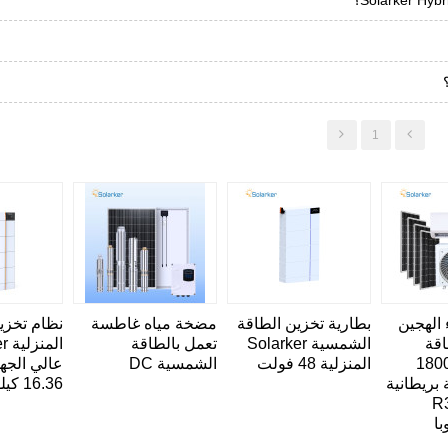
1
 الهجين
بطارية تخزين الطاقة
مضخة مياه غاطسة
نظام تخزي
لطاقة
الشمسية Solarker
تعمل بالطاقة
الم
سية 18000
المنزلية 48 فولت
الشمسية DC
عالي الجهد
بريطانية
16.36 كيلووات ساعة
R32 /